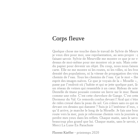
Corps fleuve
Quelque chose me touche dans le travail de Sylvie de Meurv
je veux dire pour moi, une représentation, au sens propre :
faisant savoir. Sylvie de Meurville me montre ce que je ne vo
dessus de moi-même pour me montrer où je suis. Mais cette 
du papier pour devenir un objet. Du coup, nous nous faisons 
carte. Elle ne me montre ni les routes, ni les villes, ni les front
densité des populations, ni la vitesse de propagation des vi
chemin de l’eau. Tous les chemins de l’eau. Car le mot « fl
esprit des images naïves. Ce que je voyais de la « Moselle »,
passe par l’endroit où j’habite et qui se jette quelque part, 
un réseau de veines qui ressemble à un cœur. Rideau de soie
Dentelle de titane poussée comme un lierre sur le mur. Bass
comme une robe. C’est cette chevelure de Gange. C’est cet
Dormeur du Val. Ce remords confus devant l’Aral qui s’étiol
de rides creusé dans la peau du sol. Ces crânes sans os qui m
devant ces dessins qui dansent ? Suis-je à l’intérieur d’eux
qu’il arrive, je marche le long de la Moselle. Je fais une 
route vers la mer, puis je rebrousse chemin vers la journée q
perdre mes yeux dans les reflets. Chaque matin, sans le savo
beaucoup plus grand que lui. Chaque matin, sans le savoir,
Merci La Lune En Parachute
Florent Kieffer
-
printemps 2020