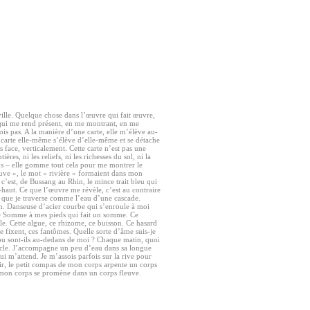
ille. Quelque chose dans l’œuvre qui fait œuvre,
 qui me rend présent, en me montrant, en me
is pas. A la manière d’une carte, elle m’élève au-
carte elle-même s’élève d’elle-même et se détache
face, verticalement. Cette carte n’est pas une
ières, ni les reliefs, ni les richesses du sol, ni la
rus – elle gomme tout cela pour me montrer le
euve », le mot « rivière » formaient dans mon
 c’est, de Bussang au Rhin, le mince trait bleu qui
là-haut. Ce que l’œuvre me révèle, c’est au contraire
 que je traverse comme l’eau d’une cascade.
in. Danseuse d’acier courbe qui s’enroule à moi
te Somme à mes pieds qui fait un somme. Ce
e. Cette algue, ce rhizome, ce buisson. Ce hasard
e fixent, ces fantômes. Quelle sorte d’âme suis-je
, ou sont-ils au-dedans de moi ? Chaque matin, quoi
boucle. J’accompagne un peu d’eau dans sa longue
ui m’attend. Je m’assois parfois sur la rive pour
ir, le petit compas de mon corps arpente un corps
 mon corps se promène dans un corps fleuve.