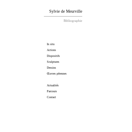
Sylvie de Meurville
Bibliographie
In situ
Actions
Dispositifs
Sculptures
Dessins
Œuvres pérennes
Actualités
Parcours
Contact