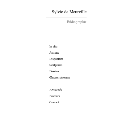
Sylvie de Meurville
Bibliographie
In situ
Actions
Dispositifs
Sculptures
Dessins
Œuvres pérennes
Actualités
Parcours
Contact