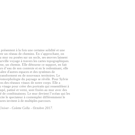
résentent à la fois une certaine solidité et une
ourir un réseau de chemins. En s’approchant, on
u mur ou posées sur un socle, ses œuvres laissent
ville voyage à travers les cartes topographiques.
rme, un chemin. Elle détourne ce support, en fait
s d’eau de son contexte et en le redessinant, elle
naître d'autres espaces et des systèmes de
 transforment en de nouveaux territoires. Le
éomorphologie du paysage se révèle. Pour Sylvie
ons des réseaux vitaux de notre corps. Elle a
u visage pour créer des portraits qui ressemblent à
oupé, patiné et verni, sont fixées au mur avec des
ité de combinaisons. Le mur devient l’océan qui les
incite le spectateur à contempler différemment le
ures invitent à de multiples parcours.
 Univer - Colette Colla - Octobre 2017.