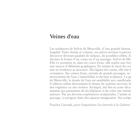
Veines d'eau
Les sculptures de Sylvie de Meurville, d’une grande finesse, p
fragilité. Entre dessin et volume, ses pièces invitent à parc
découvre diverses qualités de métaux, de possibles reflets. A
deviner la forme d’un corps ou d’un paysage. Sylvie de Meur
Elle s'y promène et, dans un cours d'eau, elle repère une fo
une source d’éléments graphiques. En isolant le tracé du cour
met en évidence sa structure. Des lignes des cartes, elle fait 
croissance. Ses veines d'eau, extraits de grands paysages, se
mouvement de l'eau s’immobilise et devient sculpture. La g
de Meurville, le dessin de l'eau est semblable aux ramificati
d’ailleurs utilisé directement le dessin du système nerveux d
des végétaux ou des rivières. Archipel, des îles en acier déc
aimants qui permettent de les déplacer et de créer une infin
entoure. Par ses diverses expériences sculpturales, l’artiste 
paysage, à naviguer dans des espaces imaginaires. Ses sculpt
Pauline Lisowski, pour l'exposition Les énervés à la Galerie