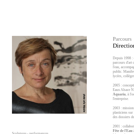
Parcours
Directio
Depuis 1998 : c
parcours d'art 
l'eau, accompa
public. Manifes
lycées, collège
2005 : concepti
Eaux Alsace NE.
Aquaria
, à l'
l'entreprise.
2003 : mission 
plasticiens sur
des dossiers d
2001 : collabo
Fête de l'Eau
à
Sculptures - performances