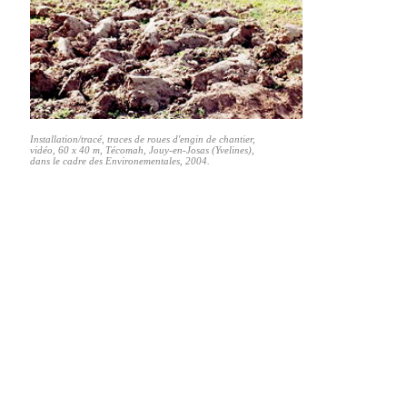
Installation/tracé, traces de roues d'engin de chantier,
vidéo, 60 x 40 m, Técomah, Jouy-en-Josas (Yvelines),
dans le cadre des Environementales, 2004.