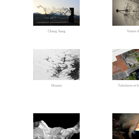
Chang Jiang
Veines d
Dessins
Tubulures et 