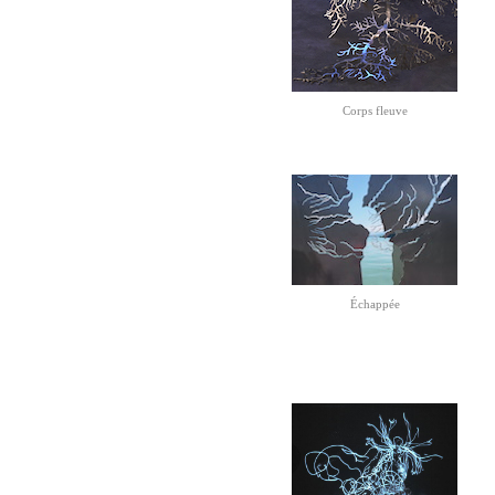
Corps fleuve
Échappée