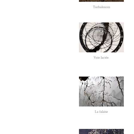
Turbulences
Voie lactée 
La falaise