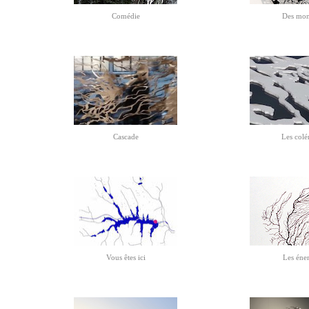
Comédie
Des mo
Ca
scade
Les colé
Vous êtes ici
Les éne