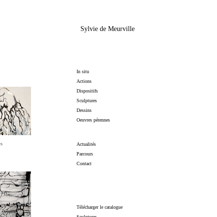
Sylvie de Meurville
In situ
Actions
Dispositifs
Sculptures
Dessins
Oeuvres pérennes
s
Actualités
Parcours
Contact
Télécharger le catalogue
Sculptures