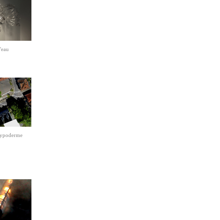
'eau
hypoderme