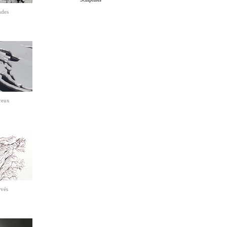
ndes
reux
rvés