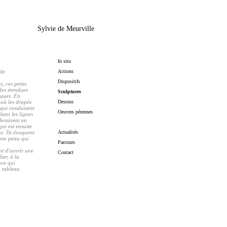
Sylvie de Meurville
In situ
de
Actions
Dispositifs
 ces petits
 des étendues
Sculptures
oques. En
 où les drapés
Dessins
 qui conduisent
Oeuvres pérennes
dans les lignes
 dessinent en
ui est ensuite
he. Ils évoquent
Actualités
'une peau qui
Parcours
nt d'ouvrir une
Contact
ier, à la
nce qui
u tableau.