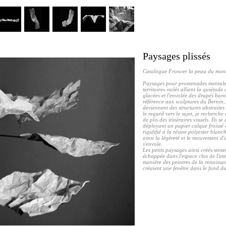
Paysages plissés
Catalogue Froncer la peau du mon
Paysages pour promenades mentales,
territoires isolés allient la quiétude
glacées et l'envolée des drapés bar
référence aux sculptures du Bernin,
deviennent des structures abstraites
le regard vers le sujet, je recherche 
de plis des itinéraires visuels. Ils se
déployant un papier calque froissé q
rigidifié à la résine polyester blanc
ainsi la légèreté et le mouvement d
s'envole.
Les petits paysages ainsi créés tente
échappée dans l'espace clos de l'atel
manière des peintres de la renaissa
créaient une fenêtre dans le fond d