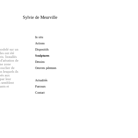
Sylvie de Meurville
In situ
Actions
modelé sur un
Dispositifs
es ont été
Sculptures
is. Installés
d'aération de
Dessins
une zone
ouclier de
Oeuvres pérennes
s lesquels ils
pés aux
par leur
Actualités
ls semblent
ants et
Parcours
Contact