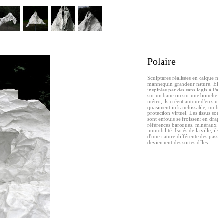
Polaire
Sculptures réalisées en calque 
mannequin grandeur nature. Ell
inspirées par des sans logis à Par
sur un banc ou sur une bouche 
métro, ils créent autour d'eux 
quasiment infranchissable, un b
protection virtuel. Les tissus sou
sont enfouis se froissent en dra
références baroques, minéraux 
immobilité. Isolés de la ville, i
d'une nature différente des pass
deviennent des sortes d'îles.